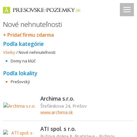
Nové nehnuteľnosti
+ Pridať firmu zdarma
Podľa kategórie
Všetky
/
Nové nehnuteľnosti
Domy na klúč
Podľa lokality
Prešovský
Archima s.r.o.
Štefánikova 24, Prešov
www.archima.sk
ATI spol. s r.o.
Ružová dolina 8, Bratislava - Ružinov