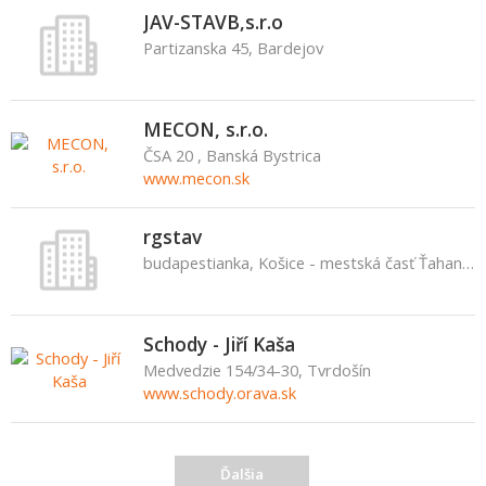
JAV-STAVB,s.r.o
Partizanska 45, Bardejov
MECON, s.r.o.
ČSA 20 , Banská Bystrica
www.mecon.sk
rgstav
budapestianka, Košice - mestská časť Ťahanovce
Schody - Jiří Kaša
Medvedzie 154/34-30, Tvrdošín
www.schody.orava.sk
Ďalšia