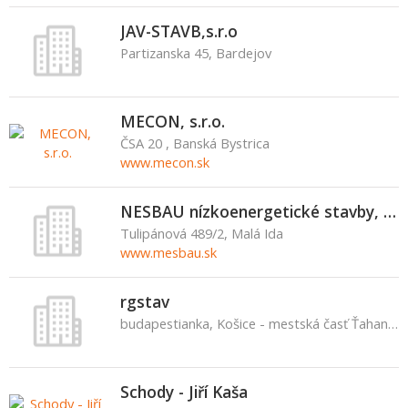
JAV-STAVB,s.r.o
Partizanska 45, Bardejov
MECON, s.r.o.
ČSA 20 , Banská Bystrica
www.mecon.sk
NESBAU nízkoenergetické stavby, s.r.o.
Tulipánová 489/2, Malá Ida
www.mesbau.sk
rgstav
budapestianka, Košice - mestská časť Ťahanovce
Schody - Jiří Kaša