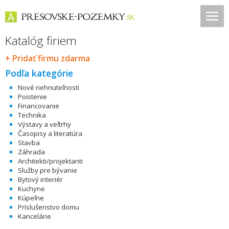
Katalóg firiem
+ Pridať firmu zdarma
Podľa kategórie
Nové nehnuteľnosti
Poistenie
Financovanie
Technika
Výstavy a veľtrhy
Časopisy a literatúra
Stavba
Záhrada
Architekti/projektanti
Služby pre bývanie
Bytový interiér
Kuchyne
Kúpeľne
Príslušenstvo domu
Kancelárie