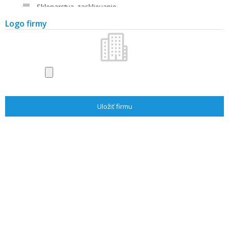
Sklenarstva, zasklievanie
Strechy, strešné krytiny
Logo firmy
Alarmy a zabezpečenie
Voda, plyn, kúrenie
Úprava a čistenie vody
Výťahy
Výstavy a veľtrhy
Časopisy a literatúra
Stavba
Stavebné firmy
Stavebniny
Stavebné materiály - výrobcovia
Záhrada
Záhradnícke firmy
Vybavenie záhrad
Záhradné centrá, kvety
Literatúra
Architekti/projektanti
Stavba