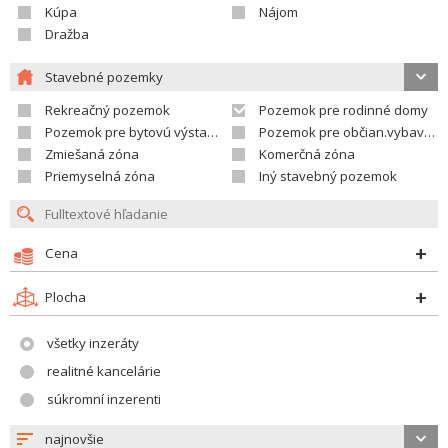
Kúpa
Nájom
Dražba
Stavebné pozemky
Rekreačný pozemok
Pozemok pre rodinné domy
Pozemok pre bytovú výstavbu
Pozemok pre občian.vybavenosť
Zmiešaná zóna
Komerčná zóna
Priemyselná zóna
Iný stavebný pozemok
Cena
Plocha
všetky inzeráty
realitné kancelárie
súkromní inzerenti
najnovšie