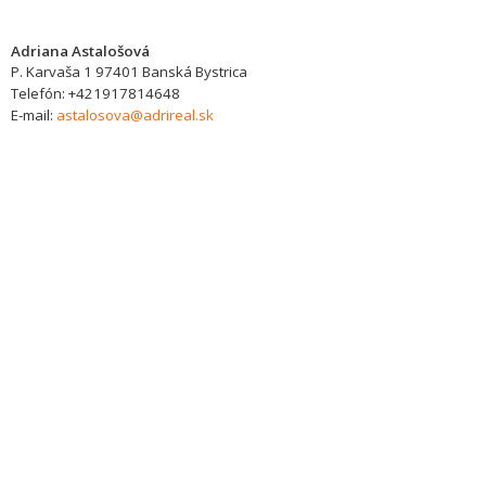
Adriana Astalošová
P. Karvaša 1
97401
Banská Bystrica
Telefón:
+421917814648
E-mail:
astalosova@adrireal.sk