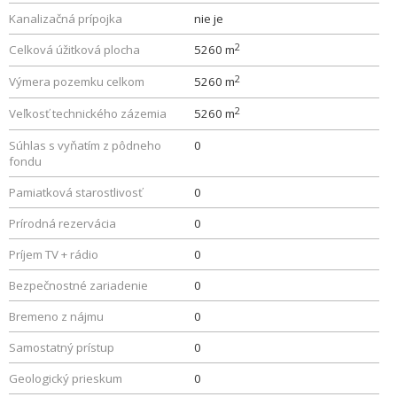
Kanalizačná prípojka
nie je
2
Celková úžitková plocha
5260 m
2
Výmera pozemku celkom
5260 m
2
Veľkosť technického zázemia
5260 m
Súhlas s vyňatím z pôdneho
0
fondu
Pamiatková starostlivosť
0
Prírodná rezervácia
0
Príjem TV + rádio
0
Bezpečnostné zariadenie
0
Bremeno z nájmu
0
Samostatný prístup
0
Geologický prieskum
0