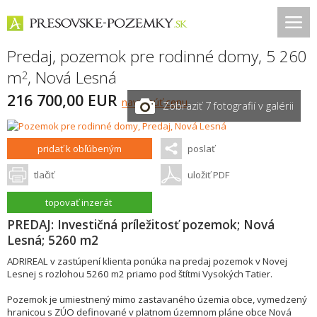
Predaj, pozemok pre rodinné domy, 5 260
m
,
Nová Lesná
2
216 700,00 EUR
navrhnúť cenu
Zobraziť 7 fotografií v galérii
pridať k obľúbeným
poslať
tlačiť
uložiť PDF
topovať inzerát
PREDAJ: Investičná príležitosť pozemok; Nová
Lesná; 5260 m2
ADRIREAL v zastúpení klienta ponúka na predaj pozemok v Novej
Lesnej s rozlohou 5260 m2 priamo pod štítmi Vysokých Tatier.
Pozemok je umiestnený mimo zastavaného územia obce, vymedzený
hranicou s ZÚO definované v platnom územnom pláne obce Nová