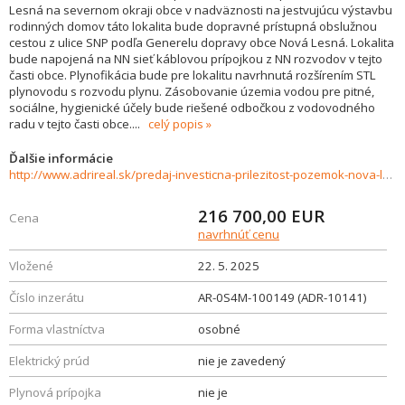
Lesná na severnom okraji obce v nadväznosti na jestvujúcu výstavbu
rodinných domov táto lokalita bude dopravné prístupná obslužnou
cestou z ulice SNP podľa Generelu dopravy obce Nová Lesná. Lokalita
bude napojená na NN sieť káblovou prípojkou z NN rozvodov v tejto
časti obce. Plynofikácia bude pre lokalitu navrhnutá rozšírením STL
plynovodu s rozvodu plynu. Zásobovanie územia vodou pre pitné,
sociálne, hygienické účely bude riešené odbočkou z vodovodného
radu v tejto časti obce.
...
celý popis
Ďalšie informácie
http://www.adrireal.sk/predaj-investicna-prilezitost-pozemok-nova-lesna-5260-m2-905166
216 700,00
EUR
Cena
navrhnúť cenu
Vložené
22. 5. 2025
Číslo inzerátu
AR-0S4M-100149 (ADR-10141)
Forma vlastníctva
osobné
Elektrický prúd
nie je zavedený
Plynová prípojka
nie je