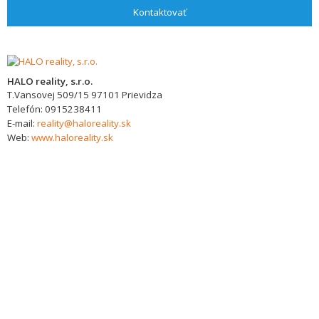
Kontaktovať
HALO reality, s.r.o.
T.Vansovej 509/15
97101
Prievidza
Telefón:
0915238411
E-mail:
reality@haloreality.sk
Web:
www.haloreality.sk