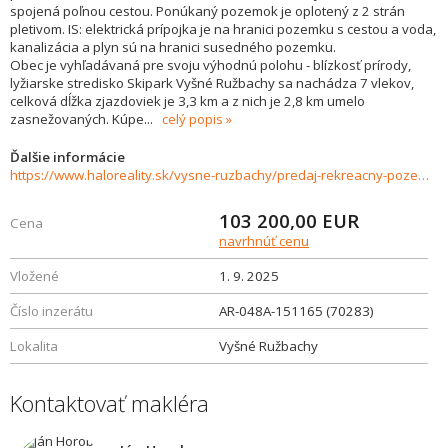
spojená poľnou cestou. Ponúkaný pozemok je oplotený z 2 strán
pletivom. IS: elektrická prípojka je na hranici pozemku s cestou a voda,
kanalizácia a plyn sú na hranici susedného pozemku.
Obec je vyhľadávaná pre svoju výhodnú polohu - blízkosť prírody,
lyžiarske stredisko Skipark Vyšné Ružbachy sa nachádza 7 vlekov,
celková dĺžka zjazdoviek je 3,3 km a z nich je 2,8 km umelo
zasnežovaných. Kúpe
...
celý popis
Ďalšie informácie
https://www.haloreality.sk/vysne-ruzbachy/predaj-rekreacny-pozemok-vysne-ruzbachy---exkluzivne-halo-reality/70283
103 200,00
EUR
Cena
navrhnúť cenu
Vložené
1. 9. 2025
Číslo inzerátu
AR-048A-151165 (70283)
Lokalita
Vyšné Ružbachy
Kontaktovať makléra