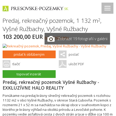
Predaj, rekreačný pozemok, 1 132 m
,
2
Vyšné Ružbachy
,
Vyšné Ružbachy
103 200,00 EUR
navrhnúť cenu
Zobraziť 19 fotografií v galérii
pridať k obľúbeným
poslať
tlačiť
uložiť PDF
topovať inzerát
Predaj, rekreačný pozemok Vyšné Ružbachy -
EXKLUZÍVNE HALO REALITY
Ponúkame na predaj krásny slnečný rekreačný pozemok s rozlohou
1132 m2 v obci Vyšné Ružbachy, v okrese Stará Ľubovňa. Pozemok s
rozmermi 21 x 52 m sa nachádza na okraji obce v svahovitom kopci z
ktorého je krásny výhľad na okolitú prírodu a Levočské pohorie. K
pozemku vedie asfaltová cesta z dvoch strán a ta je v dĺžke cca 100 m