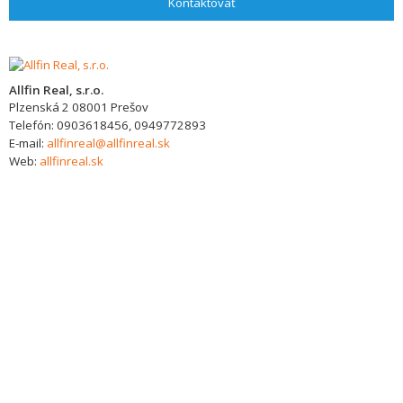
Kontaktovať
Allfin Real, s.r.o.
Plzenská 2
08001
Prešov
Telefón:
0903618456, 0949772893
E-mail:
allfinreal@allfinreal.sk
Web:
allfinreal.sk