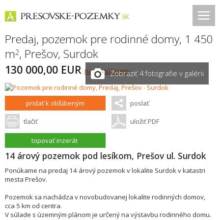
Predaj, pozemok pre rodinné domy, 1 450
m
,
Prešov
,
Surdok
2
130 000,00 EUR
navrhnúť cenu
Zobraziť 4 fotografie v galérii
pridať k obľúbeným
poslať
tlačiť
uložiť PDF
topovať inzerát
14 árový pozemok pod lesíkom, Prešov ul. Surdok
Ponúkame na predaj 14 árový pozemok v lokalite Surdok v katastri
mesta Prešov.
Pozemok sa nachádza v novobudovanej lokalite rodinných domov,
cca 5 km od centra.
V súlade s územným plánom je určený na výstavbu rodinného domu.