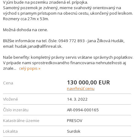
V júni bude na pozemku zriadená el. prípojka.
Samotný pozemok je zvlnený, mierne svahovitý orientovaný na
východ s priamym prístupom na obecnú cestu, ukončený pod lesíkom.
Rozmery cca 27m x 53m.
Možná dohoda na cene.
Bližšie informácie na tel. čísle: 0949 772 893 - Jana Žilková Hudák,
email: hudak.jana@allfinreal.sk.
Naše benefity: kompletný právny servis vrátane správnych poplatkov.
V prípade nami sprostredkovaného financovania nehnuteľnosti aj
znale
...
celý popis
130 000,00
EUR
Cena
navrhnúť cenu
Vložené
14. 3. 2022
Číslo inzerátu
AR-0994-000165
Katastrálne územie
PRESOV
Lokalita
Surdok