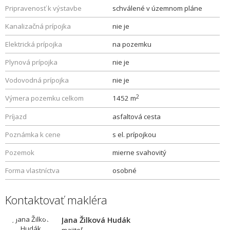
Pripravenosť k výstavbe
schválené v územnom pláne
Kanalizačná prípojka
nie je
Elektrická prípojka
na pozemku
Plynová prípojka
nie je
Vodovodná prípojka
nie je
2
Výmera pozemku celkom
1452 m
Príjazd
asfaltová cesta
Poznámka k cene
s el. prípojkou
Pozemok
mierne svahovitý
Forma vlastníctva
osobné
Kontaktovať makléra
Jana Žilková Hudák