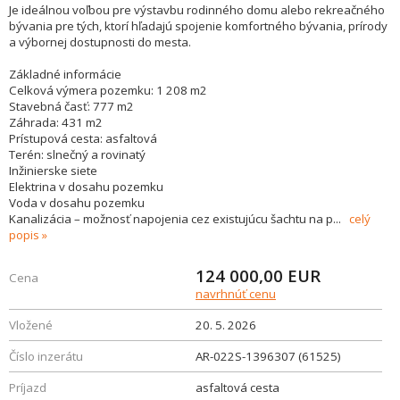
Je ideálnou voľbou pre výstavbu rodinného domu alebo rekreačného
bývania pre tých, ktorí hľadajú spojenie komfortného bývania, prírody
a výbornej dostupnosti do mesta.
Základné informácie
Celková výmera pozemku: 1 208 m2
Stavebná časť: 777 m2
Záhrada: 431 m2
Prístupová cesta: asfaltová
Terén: slnečný a rovinatý
Inžinierske siete
Elektrina v dosahu pozemku
Voda v dosahu pozemku
Kanalizácia – možnosť napojenia cez existujúcu šachtu na p
...
celý
popis
124 000,00
EUR
Cena
navrhnúť cenu
Vložené
20. 5. 2026
Číslo inzerátu
AR-022S-1396307 (61525)
Príjazd
asfaltová cesta