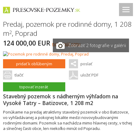
Predaj, pozemok pre rodinné domy, 1 208
m
,
Poprad
2
124 000,00 EUR
navrhnúť cenu
Zobraziť 2 fotografie v galérii
pridať k obľúbeným
poslať
tlačiť
uložiť PDF
topovať inzerát
Stavebný pozemok s nádherným výhľadom na
Vysoké Tatry – Batizovce, 1 208 m2
Ponúkame na predaj atraktívny stavebný pozemok v obci Batizovce,
vo vyhľadávanej a pokojnej lokalite medzi novovybudovanými
rodinnými domami. Pozemok sa nachádza mimo hlavnej cesty, v tichej
a slnečnej časti obce, len niekoľko minút od Popradu.