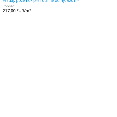
Predaj, pozemok pre rodinné domy, 920 m
Poprad
217,00
EUR/m
2