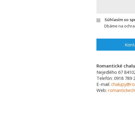
Súhlasím so s
Dbáme na ochran
Kont
Romantické chalup
Nejedlého 67
8410
Telefón:
0918 789 
E-mail:
chalupy@ro
Web:
romantickech