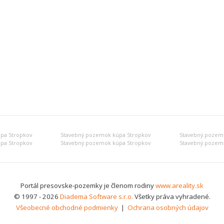
pa Stropkov
Stavebný pozemok kúpa Stropkov
Stavebný pozem
pa Stropkov
Stavebný pozemok kúpa Stropkov
Stavebný pozem
Portál presovske-pozemky je členom rodiny
www.areality.sk
© 1997 - 2026
Diadema Software s.r.o.
Všetky práva vyhradené.
Všeobecné obchodné podmienky
|
Ochrana osobných údajov