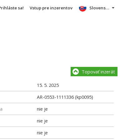
Prihláste sa!
Vstup pre inzerentov
Slovensky
Topovať inzerát
15. 5. 2025
AR-0553-1111336 (kp0095)
ka
nie je
nie je
nie je