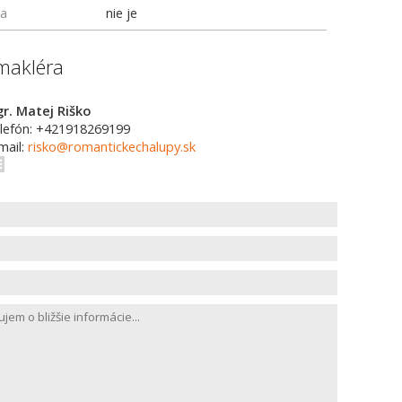
ka
nie je
makléra
r. Matej Riško
lefón: +421918269199
mail:
risko@romantickechalupy.sk