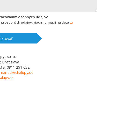
pracovaním osobných údajov
u osobných údajov, viac informácií nájdete
tu
aktovať
y, s.r.o.
2
Bratislava
218, 0911 291 632
mantickechalupy.sk
alupy.sk