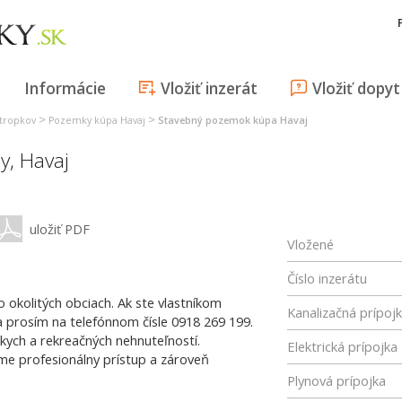
Informácie
Vložiť inzerát
Vložiť dopyt
>
>
tropkov
Pozemky kúpa Havaj
Stavebný pozemok kúpa Havaj
y,
Havaj
uložiť PDF
Vložené
Číslo inzerátu
 okolitých obciach. Ak ste vlastníkom
Kanalizačná prípoj
a prosím na telefónnom čísle 0918 269 199.
kych a rekreačných nehnuteľností.
Elektrická prípojka
me profesionálny prístup a zároveň
Plynová prípojka