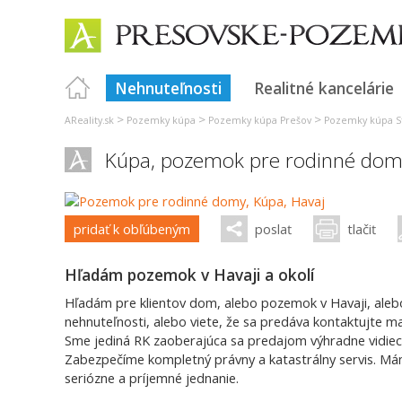
Nehnuteľnosti
Realitné kancelárie
>
>
>
AReality.sk
Pozemky kúpa
Pozemky kúpa Prešov
Pozemky kúpa S
Kúpa, pozemok pre rodinné dom
pridať k obľúbeným
poslať
tlačiť
Hľadám pozemok v Havaji a okolí
Hľadám pre klientov dom, alebo pozemok v Havaji, alebo
nehnuteľnosti, alebo viete, že sa predáva kontaktujte m
Sme jediná RK zaoberajúca sa predajom výhradne vidiec
Zabezpečíme kompletný právny a katastrálny servis. Má
seriózne a príjemné jednanie.