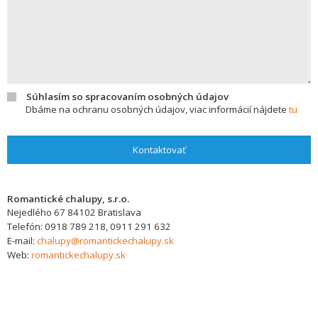
Súhlasím so spracovaním osobných údajov
Dbáme na ochranu osobných údajov, viac informácií nájdete
tu
Kontaktovať
Romantické chalupy, s.r.o.
Nejedlého 67
84102
Bratislava
Telefón:
0918 789 218, 0911 291 632
E-mail:
chalupy@romantickechalupy.sk
Web:
romantickechalupy.sk