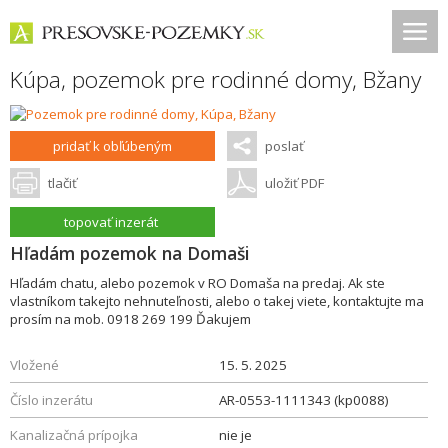
Kúpa, pozemok pre rodinné domy,
Bžany
pridať k obľúbeným
poslať
tlačiť
uložiť PDF
topovať inzerát
Hľadám pozemok na Domaši
Hľadám chatu, alebo pozemok v RO Domaša na predaj. Ak ste
vlastníkom takejto nehnuteľnosti, alebo o takej viete, kontaktujte ma
prosím na mob. 0918 269 199 Ďakujem
Vložené
15. 5. 2025
Číslo inzerátu
AR-0553-1111343 (kp0088)
Kanalizačná prípojka
nie je