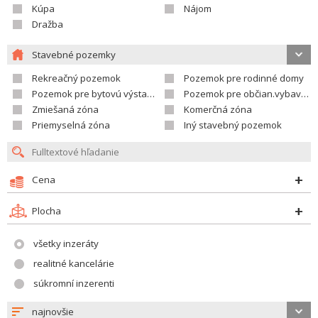
Kúpa
Nájom
Dražba
Stavebné pozemky
Rekreačný pozemok
Pozemok pre rodinné domy
Pozemok pre bytovú výstavbu
Pozemok pre občian.vybavenosť
Zmiešaná zóna
Komerčná zóna
Priemyselná zóna
Iný stavebný pozemok
Cena
Plocha
všetky inzeráty
realitné kancelárie
súkromní inzerenti
najnovšie