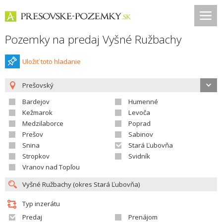
Pozemky na predaj Vyšné Ružbachy
Uložiť toto hladanie
Prešovský
Bardejov
Humenné
Kežmarok
Levoča
Medzilaborce
Poprad
Prešov
Sabinov
Snina
Stará Ľubovňa
Stropkov
Svidník
Vranov nad Topľou
Typ inzerátu
Predaj
Prenájom