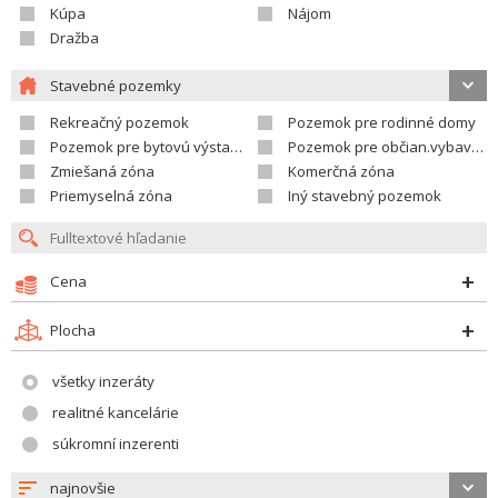
Kúpa
Nájom
Dražba
Stavebné pozemky
Rekreačný pozemok
Pozemok pre rodinné domy
Pozemok pre bytovú výstavbu
Pozemok pre občian.vybavenosť
Zmiešaná zóna
Komerčná zóna
Priemyselná zóna
Iný stavebný pozemok
Cena
Plocha
všetky inzeráty
realitné kancelárie
súkromní inzerenti
najnovšie