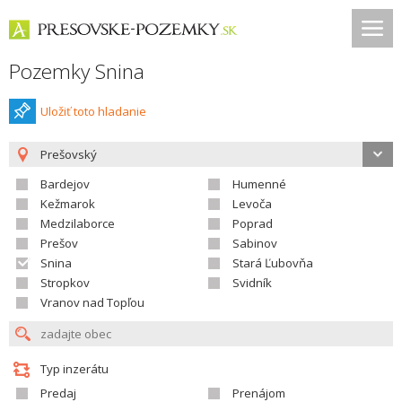
Pozemky Snina
Uložiť toto hladanie
Prešovský
Bardejov
Humenné
Kežmarok
Levoča
Medzilaborce
Poprad
Prešov
Sabinov
Snina
Stará Ľubovňa
Stropkov
Svidník
Vranov nad Topľou
Typ inzerátu
Predaj
Prenájom