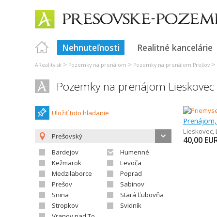
Nehnuteľnosti
Realitné kancelárie
>
>
>
AReality.sk
Pozemky na prenájom
Pozemky na prenájom Prešov
Pozemky na prenájom Lieskovec
Uložiť toto hladanie
Prenájom,
Lieskovec
,
Prešovský
40,00
EU
Bardejov
Humenné
Kežmarok
Levoča
Medzilaborce
Poprad
Prešov
Sabinov
Snina
Stará Ľubovňa
Stropkov
Svidník
Vranov nad Topľou