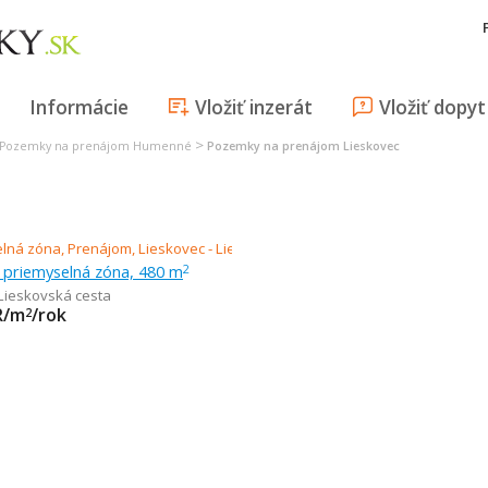
Informácie
Vložiť inzerát
Vložiť dopyt
>
Pozemky na prenájom Humenné
Pozemky na prenájom Lieskovec
 priemyselná zóna, 480 m
2
Lieskovská cesta
R/m
/rok
2