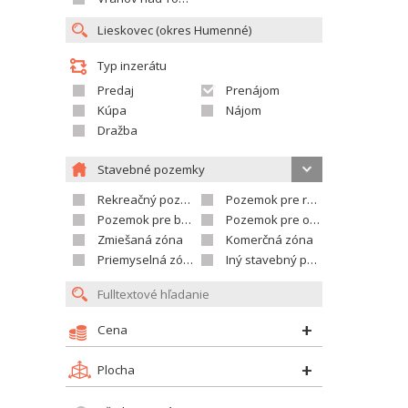
Typ inzerátu
Predaj
Prenájom
Kúpa
Nájom
Dražba
Stavebné pozemky
Rekreačný pozemok
Pozemok pre rodinné domy
Pozemok pre bytovú výstavbu
Pozemok pre občian.vybavenosť
Zmiešaná zóna
Komerčná zóna
Priemyselná zóna
Iný stavebný pozemok
Cena
Plocha