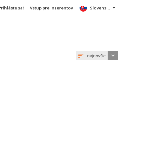
Prihláste sa!
Vstup pre inzerentov
Slovensky
najnovšie