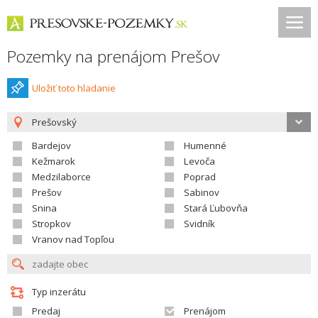
Pozemky na prenájom Prešov
Uložiť toto hladanie
Prešovský
Bardejov
Humenné
Kežmarok
Levoča
Medzilaborce
Poprad
Prešov
Sabinov
Snina
Stará Ľubovňa
Stropkov
Svidník
Vranov nad Topľou
Typ inzerátu
Predaj
Prenájom