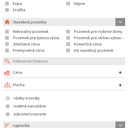
Kúpa
Nájom
Dražba
Stavebné pozemky
Rekreačný pozemok
Pozemok pre rodinné domy
Pozemok pre bytovú výstavbu
Pozemok pre občian.vybavenosť
Zmiešaná zóna
Komerčná zóna
Priemyselná zóna
Iný stavebný pozemok
Cena
Plocha
všetky inzeráty
realitné kancelárie
súkromní inzerenti
najnovšie