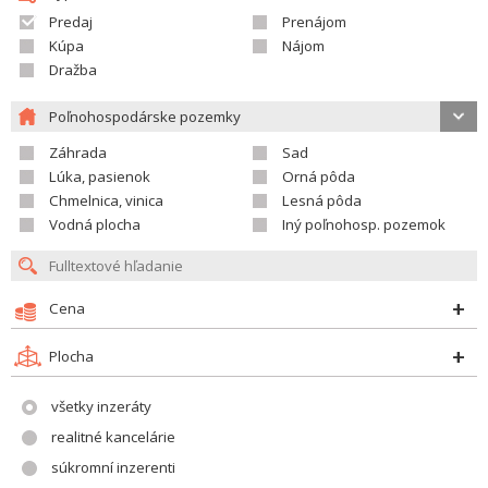
Predaj
Prenájom
Kúpa
Nájom
Dražba
Poľnohospodárske pozemky
Záhrada
Sad
Lúka, pasienok
Orná pôda
Chmelnica, vinica
Lesná pôda
Vodná plocha
Iný poľnohosp. pozemok
Cena
Plocha
všetky inzeráty
realitné kancelárie
súkromní inzerenti