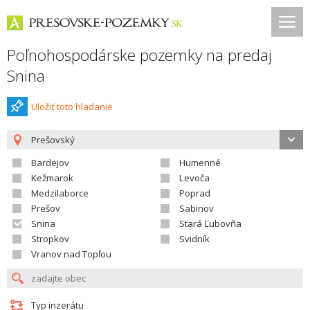
Poľnohospodárske pozemky na predaj
Snina
Uložiť toto hladanie
Prešovský
Bardejov
Humenné
Kežmarok
Levoča
Medzilaborce
Poprad
Prešov
Sabinov
Snina
Stará Ľubovňa
Stropkov
Svidník
Vranov nad Topľou
Typ inzerátu