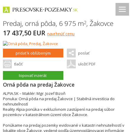
Predaj, orná pôda, 6 975 m
,
Žakovce
2
17 437,50 EUR
navrhnúť cenu
pridať k obľúbeným
poslať
tlačiť
uložiť PDF
topovať inzerát
Orná pôda na predaj Žakovce
ALPIA.SK – Maklér: Mgr. Jozef Bizoň
Ponuka: Orná pôda na predaj Žakovce | Stabilná investícia do
nehnuteľností
Reality Alpia ponúka v exkluzívnom zastúpení na predaj súbor
pozemkov v katastrálnom území obce Žakovce.
Ponúkame na predaj pozemky evidované v katastri nehnuteľností v
lokalite obce Žakovce, vedené podľa územnoplánovacej informácie