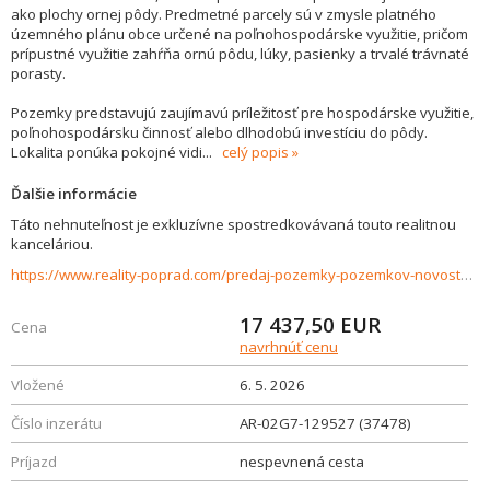
ako plochy ornej pôdy. Predmetné parcely sú v zmysle platného
územného plánu obce určené na poľnohospodárske využitie, pričom
prípustné využitie zahŕňa ornú pôdu, lúky, pasienky a trvalé trávnaté
porasty.
Pozemky predstavujú zaujímavú príležitosť pre hospodárske využitie,
poľnohospodársku činnosť alebo dlhodobú investíciu do pôdy.
Lokalita ponúka pokojné vidi
...
celý popis
Ďalšie informácie
Táto nehnuteľnost je exkluzívne spostredkovávaná touto realitnou
kanceláriou.
https://www.reality-poprad.com/predaj-pozemky-pozemkov-novostavby/Orna-poda-na-predaj-Zakovce-37478/?utm_source=areality&utm_medium=xml&utm_term=37478&utm_content=chalupa&utm_campaign=portaly
17 437,50
EUR
Cena
navrhnúť cenu
Vložené
6. 5. 2026
Číslo inzerátu
AR-02G7-129527 (37478)
Príjazd
nespevnená cesta