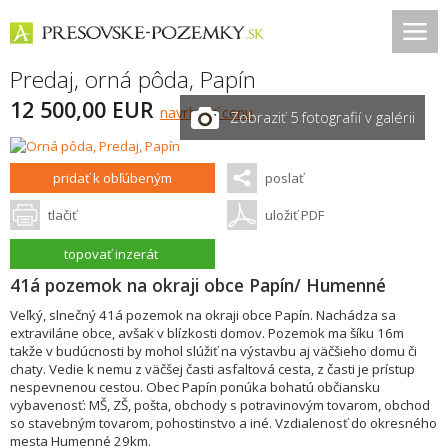
Predaj, orná pôda,
Papín
12 500,00 EUR
navrhnúť cenu
Zobraziť 5 fotografií v galérii
pridať k obľúbeným
poslať
tlačiť
uložiť PDF
topovať inzerát
41á pozemok na okraji obce Papín/ Humenné
Veľký, slnečný 41á pozemok na okraji obce Papín. Nachádza sa
extraviláne obce, avšak v blízkosti domov. Pozemok ma šíku 16m
takže v budúcnosti by mohol slúžiť na výstavbu aj väčšieho domu či
chaty. Vedie k nemu z väčšej časti asfaltová cesta, z časti je prístup
nespevnenou cestou. Obec Papín ponúka bohatú občiansku
vybavenosť: MŠ, ZŠ, pošta, obchody s potravinovým tovarom, obchod
so stavebným tovarom, pohostinstvo a iné. Vzdialenosť do okresného
mesta Humenné 29km.