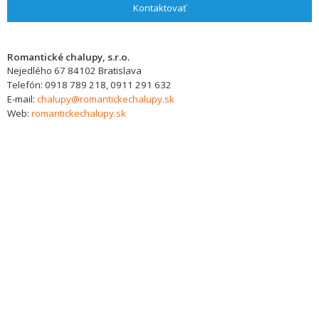
Kontaktovať
Romantické chalupy, s.r.o.
Nejedlého 67
84102
Bratislava
Telefón:
0918 789 218, 0911 291 632
E-mail:
chalupy@romantickechalupy.sk
Web:
romantickechalupy.sk