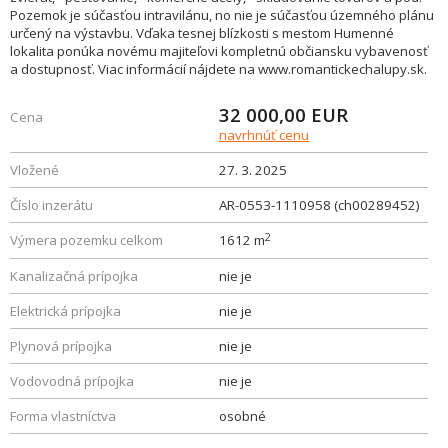
Pozemok je súčasťou intravilánu, no nie je súčasťou územného plánu
určený na výstavbu. Vďaka tesnej blízkosti s mestom Humenné
lokalita ponúka novému majiteľovi kompletnú občiansku vybavenosť
a dostupnosť. Viac informácií nájdete na www.romantickechalupy.sk.
32 000,00
EUR
Cena
navrhnúť cenu
Vložené
27. 3. 2025
Číslo inzerátu
AR-0553-1110958 (ch00289452)
2
Výmera pozemku celkom
1612 m
Kanalizačná prípojka
nie je
Elektrická prípojka
nie je
Plynová prípojka
nie je
Vodovodná prípojka
nie je
Forma vlastníctva
osobné