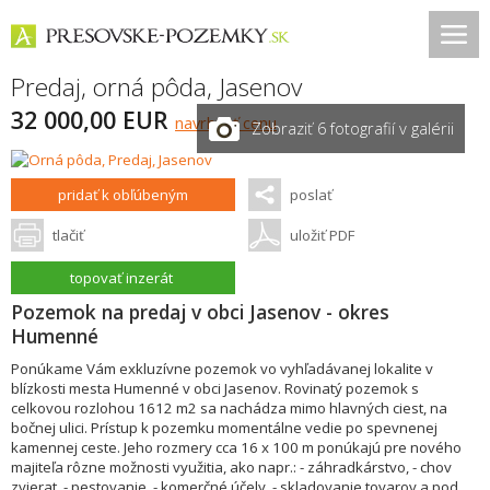
Predaj, orná pôda,
Jasenov
32 000,00 EUR
navrhnúť cenu
Zobraziť 6 fotografií v galérii
pridať k obľúbeným
poslať
tlačiť
uložiť PDF
topovať inzerát
Pozemok na predaj v obci Jasenov - okres
Humenné
Ponúkame Vám exkluzívne pozemok vo vyhľadávanej lokalite v
blízkosti mesta Humenné v obci Jasenov. Rovinatý pozemok s
celkovou rozlohou 1612 m2 sa nachádza mimo hlavných ciest, na
bočnej ulici. Prístup k pozemku momentálne vedie po spevnenej
kamennej ceste. Jeho rozmery cca 16 x 100 m ponúkajú pre nového
majiteľa rôzne možnosti využitia, ako napr.: - záhradkárstvo, - chov
zvierat, - pestovanie, - komerčné účely, - skladovanie tovarov a pod.