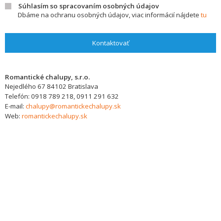
Súhlasím so spracovaním osobných údajov
Dbáme na ochranu osobných údajov, viac informácií nájdete
tu
Kontaktovať
Romantické chalupy, s.r.o.
Nejedlého 67
84102
Bratislava
Telefón:
0918 789 218, 0911 291 632
E-mail:
chalupy@romantickechalupy.sk
Web:
romantickechalupy.sk