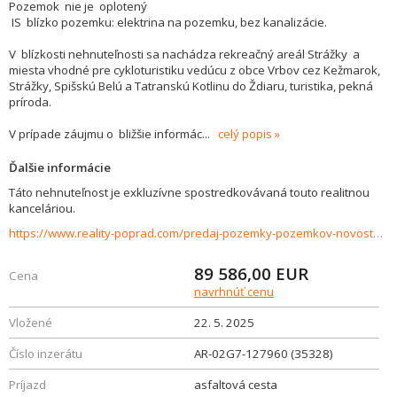
Pozemok nie je oplotený
IS blízko pozemku: elektrina na pozemku, bez kanalizácie.
V blízkosti nehnuteľnosti sa nachádza rekreačný areál Strážky a
miesta vhodné pre cykloturistiku vedúcu z obce Vrbov cez Kežmarok,
Strážky, Spišskú Belú a Tatranskú Kotlinu do Ždiaru, turistika, pekná
príroda.
V prípade záujmu o bližšie informác
...
celý popis
Ďalšie informácie
Táto nehnuteľnost je exkluzívne spostredkovávaná touto realitnou
kanceláriou.
https://www.reality-poprad.com/predaj-pozemky-pozemkov-novostavby/Rekreacny-pozemok-na-predaj-Kezmarok---2133-m2-35328/?utm_source=areality&utm_medium=xml&utm_term=35328&utm_content=chalupa&utm_campaign=portaly
89 586,00
EUR
Cena
navrhnúť cenu
Vložené
22. 5. 2025
Číslo inzerátu
AR-02G7-127960 (35328)
Príjazd
asfaltová cesta