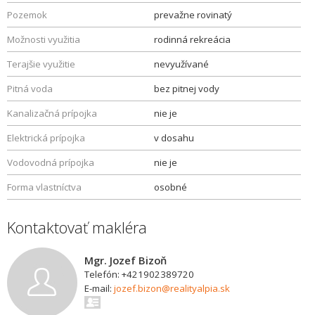
Pozemok
prevažne rovinatý
Možnosti využitia
rodinná rekreácia
Terajšie využitie
nevyužívané
Pitná voda
bez pitnej vody
Kanalizačná prípojka
nie je
Elektrická prípojka
v dosahu
Vodovodná prípojka
nie je
Forma vlastníctva
osobné
Kontaktovať makléra
Mgr. Jozef Bizoň
Telefón: +421902389720
E-mail:
jozef.bizon@realityalpia.sk