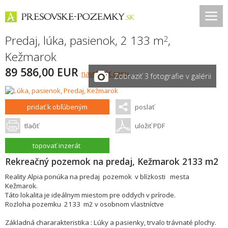
Predaj, lúka, pasienok, 2 133 m
,
2
Kežmarok
89 586,00 EUR
navrhnúť cenu
Zobraziť 3 fotografie v galérii
pridať k obľúbeným
poslať
tlačiť
uložiť PDF
topovať inzerát
Rekreačný pozemok na predaj, Kežmarok 2133 m2
Reality Alpia ponúka na predaj pozemok v blízkosti mesta
Kežmarok.
Táto lokalita je ideálnym miestom pre oddych v prírode.
Rozloha pozemku 2133 m2 v osobnom vlastníctve
Základná chararakteristika : Lúky a pasienky, trvalo trávnaté plochy.