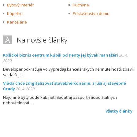
Bytový interiér
Kuchyne
Kúpeľne
Príslušenstvo domu
Kancelárie
Najnovšie články
Košické biznis centrum kúpili od Penty jej bývalí manažéri
20. 4.
2020
Developer pokračuje vo výpredaji kancelárskych nehnuteľností, zbavil
sa ďalšej
Vláda chce zdigitalizovať stavebné konanie, zruší aj stavebné
úrady
20. 4. 2020
Nájomné byty bude kabinet hľadať aj pasportizáciou štátnych
nehnuteľností
Všetky články