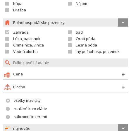
Kúpa
Nájom
Dražba
Poľnohospodárske pozemky
Záhrada
Sad
Lúka, pasienok
Orná pôda
Chmelnica, vinica
Lesná pôda
Vodná plocha
Iný poľnohosp. pozemok
Cena
Plocha
všetky inzeráty
realitné kancelárie
súkromní inzerenti
najnovšie