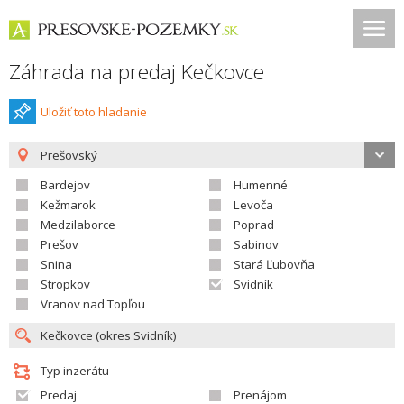
Záhrada na predaj Kečkovce
Uložiť toto hladanie
Prešovský
Bardejov
Humenné
Kežmarok
Levoča
Medzilaborce
Poprad
Prešov
Sabinov
Snina
Stará Ľubovňa
Stropkov
Svidník
Vranov nad Topľou
Typ inzerátu
Predaj
Prenájom