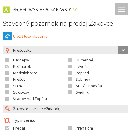
Stavebný pozemok na predaj Žakovce
Uložiť toto hladanie
Prešovský
Bardejov
Humenné
Kežmarok
Levoča
Medzilaborce
Poprad
Prešov
Sabinov
Snina
Stará Ľubovňa
Stropkov
Svidník
Vranov nad Topľou
Typ inzerátu
Predaj
Prenájom