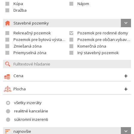
Kúpa
Nájom
Dražba
Stavebné pozemky
Rekreačný pozemok
Pozemok pre rodinné domy
Pozemok pre bytovú výstavbu
Pozemok pre občian.vybavenosť
Zmiešaná zóna
Komerčná zóna
Priemyselná zóna
Iný stavebný pozemok
Cena
Plocha
všetky inzeráty
realitné kancelárie
súkromní inzerenti
najnovšie