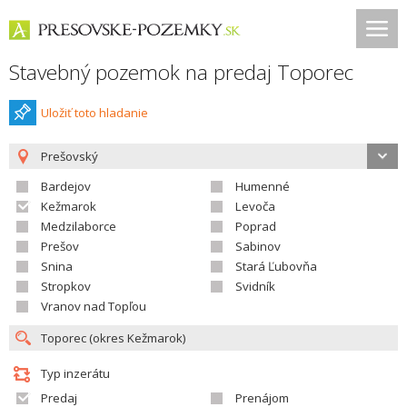
Stavebný pozemok na predaj Toporec
Uložiť toto hladanie
Prešovský
Bardejov
Humenné
Kežmarok
Levoča
Medzilaborce
Poprad
Prešov
Sabinov
Snina
Stará Ľubovňa
Stropkov
Svidník
Vranov nad Topľou
Typ inzerátu
Predaj
Prenájom