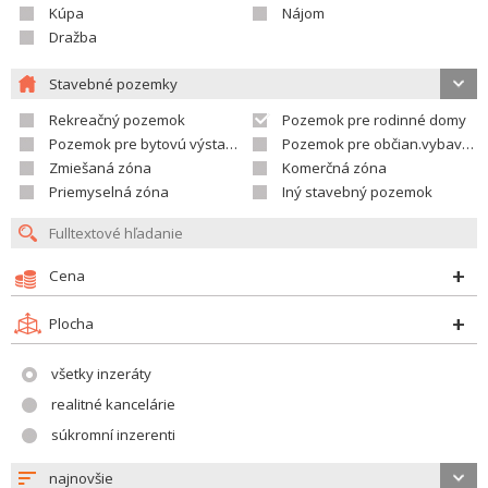
Kúpa
Nájom
Dražba
Stavebné pozemky
Rekreačný pozemok
Pozemok pre rodinné domy
Pozemok pre bytovú výstavbu
Pozemok pre občian.vybavenosť
Zmiešaná zóna
Komerčná zóna
Priemyselná zóna
Iný stavebný pozemok
Cena
Plocha
všetky inzeráty
realitné kancelárie
súkromní inzerenti
najnovšie