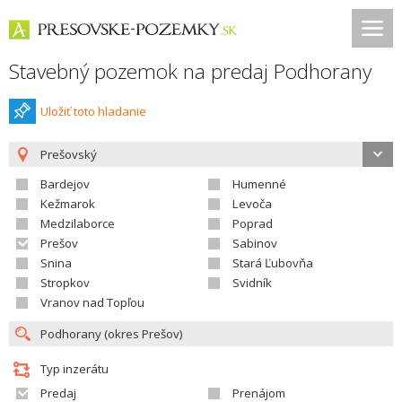
Stavebný pozemok na predaj Podhorany
Uložiť toto hladanie
Prešovský
Bardejov
Humenné
Kežmarok
Levoča
Medzilaborce
Poprad
Prešov
Sabinov
Snina
Stará Ľubovňa
Stropkov
Svidník
Vranov nad Topľou
Typ inzerátu
Predaj
Prenájom