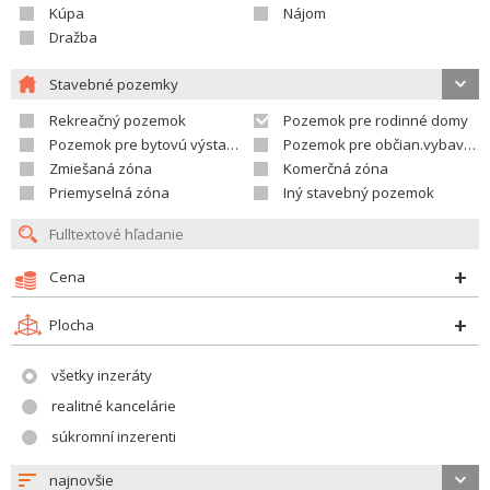
Kúpa
Nájom
Dražba
Stavebné pozemky
Rekreačný pozemok
Pozemok pre rodinné domy
Pozemok pre bytovú výstavbu
Pozemok pre občian.vybavenosť
Zmiešaná zóna
Komerčná zóna
Priemyselná zóna
Iný stavebný pozemok
Cena
Plocha
všetky inzeráty
realitné kancelárie
súkromní inzerenti
najnovšie