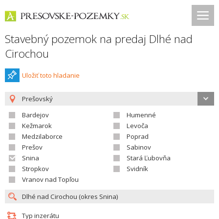
Stavebný pozemok na predaj Dlhé nad
Cirochou
Uložiť toto hladanie
Prešovský
Bardejov
Humenné
Kežmarok
Levoča
Medzilaborce
Poprad
Prešov
Sabinov
Snina
Stará Ľubovňa
Stropkov
Svidník
Vranov nad Topľou
Typ inzerátu