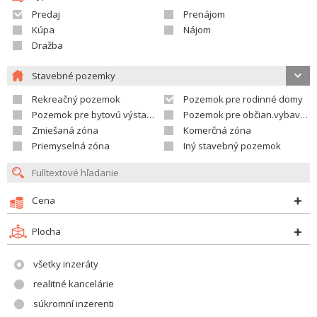
Predaj
Prenájom
Kúpa
Nájom
Dražba
Stavebné pozemky
Rekreačný pozemok
Pozemok pre rodinné domy
Pozemok pre bytovú výstavbu
Pozemok pre občian.vybavenosť
Zmiešaná zóna
Komerčná zóna
Priemyselná zóna
Iný stavebný pozemok
Cena
Plocha
všetky inzeráty
realitné kancelárie
súkromní inzerenti