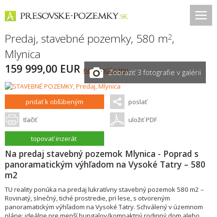
Predaj, stavebné pozemky, 580 m
,
2
Mlynica
159 999,00 EUR
navrhnúť cenu
Zobraziť 3 fotografie v galérii
pridať k obľúbeným
poslať
tlačiť
uložiť PDF
topovať inzerát
Na predaj stavebný pozemok Mlynica - Poprad s
panoramatickým výhľadom na Vysoké Tatry – 580
m2
TU reality ponúka na predaj lukratívny stavebný pozemok 580 m2 –
Rovinatý, slnečný, tiché prostredie, pri lese, s otvoreným
panoramatickým výhľadom na Vysoké Tatry. Schválený v územnom
pláne; ideálne pre menší bungalov/kompaktný rodinný dom alebo