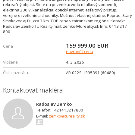
rekreačný objekt. Siete na pozemku: voda (diaľkový vodovod),
elektrina 230 V, kanalizácia, optický internet; asfaltový prístup,
verejné osvetlenie a chodníky. Možnosť vlastnej studne. Poprad, Starý
Smokovec aj D1 cca 7 km. TOP cena v tatranskom regióne. Kontakt:
Radoslav Zemko TU Reality mail: zemko@tureality.sk Info: 0413 217
800
159 999,00
EUR
Cena
navrhnúť cenu
Vložené
4. 3. 2026
Číslo inzerátu
AR-022S-1395391 (60480)
Kontaktovať makléra
Radoslav Zemko
Telefón: +421413217800
E-mail:
zemko@tureality.sk