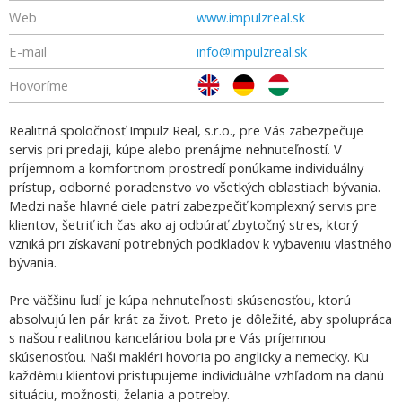
Web
www.impulzreal.sk
E-mail
info@impulzreal.sk
Hovoríme
Realitná spoločnosť Impulz Real, s.r.o., pre Vás zabezpečuje
servis pri predaji, kúpe alebo prenájme nehnuteľností. V
príjemnom a komfortnom prostredí ponúkame individuálny
prístup, odborné poradenstvo vo všetkých oblastiach bývania.
Medzi naše hlavné ciele patrí zabezpečiť komplexný servis pre
klientov, šetriť ich čas ako aj odbúrať zbytočný stres, ktorý
vzniká pri získavaní potrebných podkladov k vybaveniu vlastného
bývania.
Pre väčšinu ľudí je kúpa nehnuteľnosti skúsenosťou, ktorú
absolvujú len pár krát za život. Preto je dôležité, aby spolupráca
s našou realitnou kanceláriou bola pre Vás príjemnou
skúsenosťou. Naši makléri hovoria po anglicky a nemecky. Ku
každému klientovi pristupujeme individuálne vzhľadom na danú
situáciu, možnosti, želania a potreby.