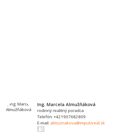
Ing. Marcela Almužňáková
rodinný realitný poradca
Telefón: +421907682809
E-mail:
almuznakova@impulzreal.sk