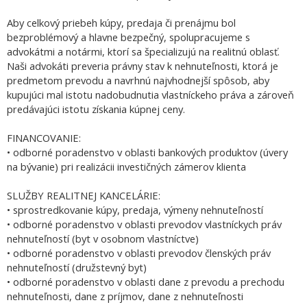
Aby celkový priebeh kúpy, predaja či prenájmu bol
bezproblémový a hlavne bezpečný, spolupracujeme s
advokátmi a notármi, ktorí sa špecializujú na realitnú oblasť.
Naši advokáti preveria právny stav k nehnuteľnosti, ktorá je
predmetom prevodu a navrhnú najvhodnejší spôsob, aby
kupujúci mal istotu nadobudnutia vlastníckeho práva a zároveň
predávajúci istotu získania kúpnej ceny.
FINANCOVANIE:
• odborné poradenstvo v oblasti bankových produktov (úvery
na bývanie) pri realizácii investičných zámerov klienta
SLUŽBY REALITNEJ KANCELÁRIE:
• sprostredkovanie kúpy, predaja, výmeny nehnuteľností
• odborné poradenstvo v oblasti prevodov vlastníckych práv
nehnuteľností (byt v osobnom vlastníctve)
• odborné poradenstvo v oblasti prevodov členských práv
nehnuteľností (družstevný byt)
• odborné poradenstvo v oblasti dane z prevodu a prechodu
nehnuteľnosti, dane z príjmov, dane z nehnuteľnosti