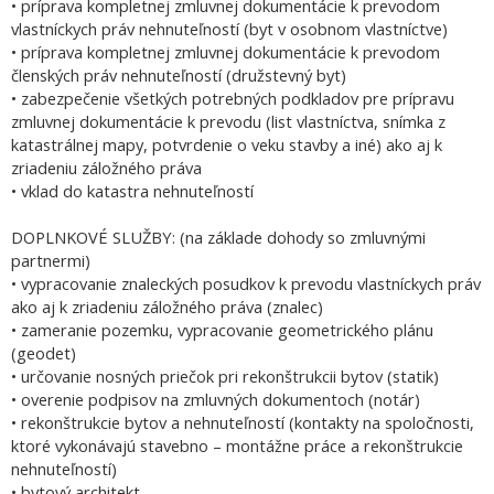
• príprava kompletnej zmluvnej dokumentácie k prevodom
vlastníckych práv nehnuteľností (byt v osobnom vlastníctve)
• príprava kompletnej zmluvnej dokumentácie k prevodom
členských práv nehnuteľností (družstevný byt)
• zabezpečenie všetkých potrebných podkladov pre prípravu
zmluvnej dokumentácie k prevodu (list vlastníctva, snímka z
katastrálnej mapy, potvrdenie o veku stavby a iné) ako aj k
zriadeniu záložného práva
• vklad do katastra nehnuteľností
DOPLNKOVÉ SLUŽBY: (na základe dohody so zmluvnými
partnermi)
• vypracovanie znaleckých posudkov k prevodu vlastníckych práv
ako aj k zriadeniu záložného práva (znalec)
• zameranie pozemku, vypracovanie geometrického plánu
(geodet)
• určovanie nosných priečok pri rekonštrukcii bytov (statik)
• overenie podpisov na zmluvných dokumentoch (notár)
• rekonštrukcie bytov a nehnuteľností (kontakty na spoločnosti,
ktoré vykonávajú stavebno – montážne práce a rekonštrukcie
nehnuteľností)
• bytový architekt