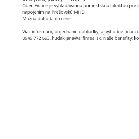
Obec Fintice je vyhľadávanou primestskou lokalitou pre 
napojením na Prešovskú MHD.
Možná dohoda na cene.
Viac informácii, objednanie obhliadky, aj výhodné financo
0949 772 893, hudak.jana@allfinreal.sk. Naše benefity: 