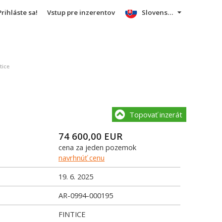
Prihláste sa!
Vstup pre inzerentov
Slovensky
tice
Topovať inzerát
74 600,00
EUR
cena za jeden pozemok
navrhnúť cenu
19. 6. 2025
AR-0994-000195
FINTICE