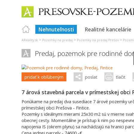
Nehnuteľnosti
Realitné kancelárie
>
>
>
AReality.sk
Pozemky na predaj
Pozemky na predaj Prešov
Pozemk
Predaj, pozemok pre rodinné d
pridať k obľúbeným
poslať
tlačiť
7 árová stavebná parcela v prímestskej obci P
Ponúkame na predaj dva susediace 7 árové pozemky ur
prímestskej obci Prešova - Fintice.
Pozemky s ideálnymi mierami 25x30 m2 sú v mierne svaho
obecnej cesty. Momentálne je prístup k nim po nespevne
napojenia IS (okrem plynu) sa nachádzajú na hranici parci
Cena jednej parcely - 74600,-€