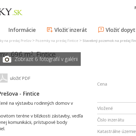
Informácie
Vložiť inzerát
Vložiť dopyt
>
>
y na predaj Prešov
Pozemky na predaj Fintice
Stavebný pozemok na predaj Fin
omy, 696 m
,
Fintice
2
Zobraziť 6 fotografií v galérii
uložiť PDF
Cena
rešova - Fintice
čené na výstavbu rodinných domov v
Vložené
vitom teréne v blízkosti zástavby, vedľa
Číslo inzerátu
nej komunikácii, prístupové body
el.
Katastrálne územie