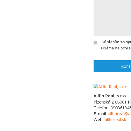
Súhlasím so s
Dbáme na ochran
Kont
Allfin Real, s.r.o.
Plzenská 2
08001
P
Telefón:
090361845
E-mail:
allfinreal@al
Web:
allfinreal.sk