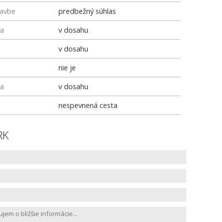
tavbe
predbežný súhlas
ka
v dosahu
v dosahu
nie je
ka
v dosahu
nespevnená cesta
RK