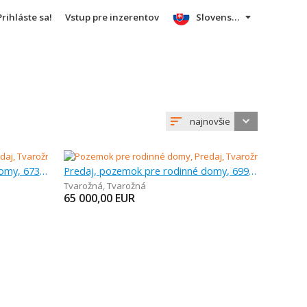
Prihláste sa!
Vstup pre inzerentov
Slovensky
najnovšie
Predaj, pozemok pre rodinné domy, 673 m
Predaj, pozemok pre rodinné domy, 699 m
Tvarožná
,
Tvarožná
65 000,00
EUR