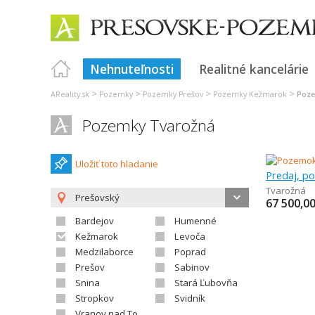
Nehnuteľnosti
Realitné kancelárie
>
>
>
>
AReality.sk
Pozemky
Pozemky Prešov
Pozemky Kežmarok
Poze
Pozemky Tvarožná
Uložiť toto hladanie
Tvarožná
Prešovský
67 500,0
Bardejov
Humenné
Kežmarok
Levoča
Medzilaborce
Poprad
Prešov
Sabinov
Snina
Stará Ľubovňa
Stropkov
Svidník
Vranov nad Topľou