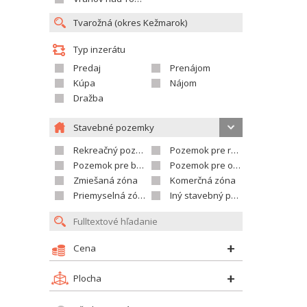
Typ inzerátu
Predaj
Prenájom
Kúpa
Nájom
Dražba
Stavebné pozemky
Rekreačný pozemok
Pozemok pre rodinné domy
Pozemok pre bytovú výstavbu
Pozemok pre občian.vybavenosť
Zmiešaná zóna
Komerčná zóna
Priemyselná zóna
Iný stavebný pozemok
Cena
Plocha