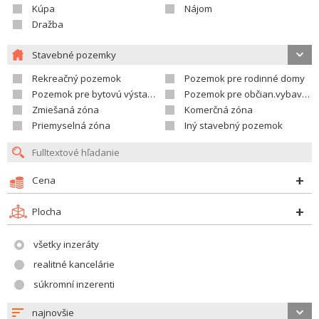
Kúpa
Nájom
Dražba
Stavebné pozemky
Rekreačný pozemok
Pozemok pre rodinné domy
Pozemok pre bytovú výstavbu
Pozemok pre občian.vybavenosť
Zmiešaná zóna
Komerčná zóna
Priemyselná zóna
Iný stavebný pozemok
Cena
Plocha
všetky inzeráty
realitné kancelárie
súkromní inzerenti
najnovšie