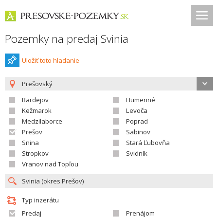
Pozemky na predaj Svinia
Uložiť toto hladanie
Prešovský
Bardejov
Humenné
Kežmarok
Levoča
Medzilaborce
Poprad
Prešov
Sabinov
Snina
Stará Ľubovňa
Stropkov
Svidník
Vranov nad Topľou
Typ inzerátu
Predaj
Prenájom