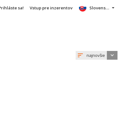
Prihláste sa!
Vstup pre inzerentov
Slovensky
najnovšie