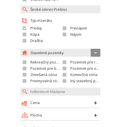
Typ inzerátu
Predaj
Prenájom
Kúpa
Nájom
Dražba
Stavebné pozemky
Rekreačný pozemok
Pozemok pre rodinné domy
Pozemok pre bytovú výstavbu
Pozemok pre občian.vybavenosť
Zmiešaná zóna
Komerčná zóna
Priemyselná zóna
Iný stavebný pozemok
Cena
Plocha