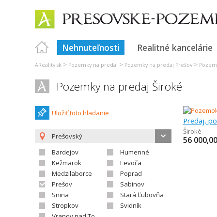
Nehnuteľnosti
Realitné kancelárie
>
>
>
AReality.sk
Pozemky na predaj
Pozemky na predaj Prešov
Pozemk
Pozemky na predaj Široké
Uložiť toto hladanie
Široké
Prešovský
56 000,0
Bardejov
Humenné
Kežmarok
Levoča
Medzilaborce
Poprad
Prešov
Sabinov
Snina
Stará Ľubovňa
Stropkov
Svidník
Vranov nad Topľou