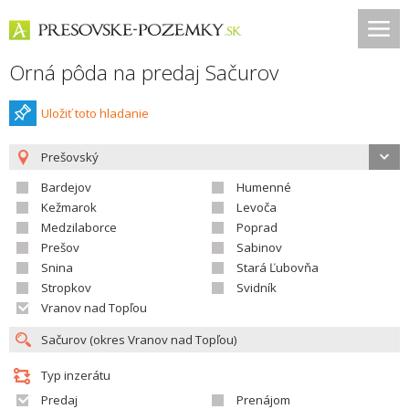
Orná pôda na predaj Sačurov
Uložiť toto hladanie
Prešovský
Bardejov
Humenné
Kežmarok
Levoča
Medzilaborce
Poprad
Prešov
Sabinov
Snina
Stará Ľubovňa
Stropkov
Svidník
Vranov nad Topľou
Typ inzerátu
Predaj
Prenájom