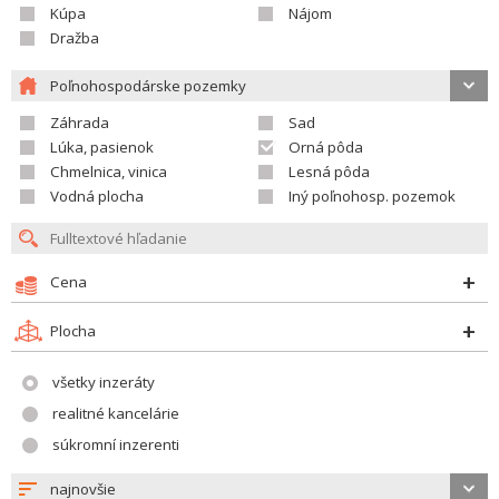
Kúpa
Nájom
Dražba
Poľnohospodárske pozemky
Záhrada
Sad
Lúka, pasienok
Orná pôda
Chmelnica, vinica
Lesná pôda
Vodná plocha
Iný poľnohosp. pozemok
Cena
Plocha
všetky inzeráty
realitné kancelárie
súkromní inzerenti
najnovšie