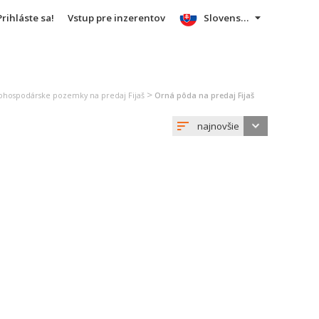
Prihláste sa!
Vstup pre inzerentov
Slovensky
>
ohospodárske pozemky na predaj Fijaš
Orná pôda na predaj Fijaš
najnovšie