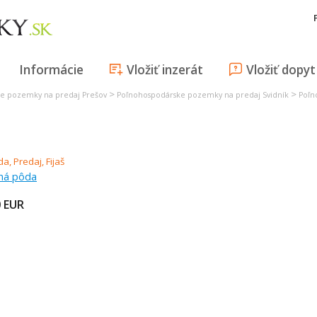
Informácie
Vložiť inzerát
Vložiť dopyt
>
>
e pozemky na predaj Prešov
Poľnohospodárske pozemky na predaj Svidník
Poľn
rná pôda
0
EUR