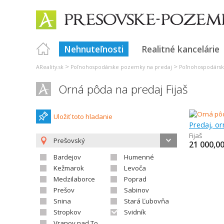
Nehnuteľnosti
Realitné kancelárie
>
>
AReality.sk
Poľnohospodárske pozemky na predaj
Poľnohospodársk
Orná pôda na predaj Fijaš
Uložiť toto hladanie
Predaj, o
Fijaš
Prešovský
21 000,0
Bardejov
Humenné
Kežmarok
Levoča
Medzilaborce
Poprad
Prešov
Sabinov
Snina
Stará Ľubovňa
Stropkov
Svidník
Vranov nad Topľou