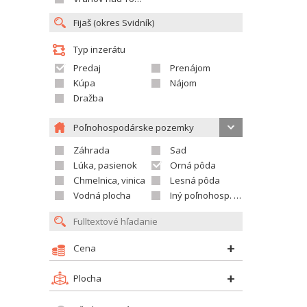
Typ inzerátu
Predaj
Prenájom
Kúpa
Nájom
Dražba
Poľnohospodárske pozemky
Záhrada
Sad
Lúka, pasienok
Orná pôda
Chmelnica, vinica
Lesná pôda
Vodná plocha
Iný poľnohosp. pozemok
Cena
Plocha