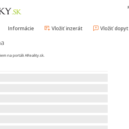
Informácie
Vložiť inzerát
Vložiť dopyt
ma
iem na portáli AReality.sk.