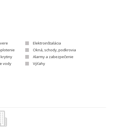
vere
Elektroinštalácia
oplotenie
Okná, schody, podkrovia
 krytiny
Alarmy a zabezpečenie
ie vody
Výťahy
Stavebné materiály - výrobcovia
ad
Záhradné centrá, kvety
Geodetické práce