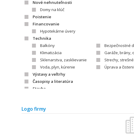
Nové nehnuteľnosti
Domy na klúč
Poistenie
Financovanie
Hypotekárne úvery
Technika
Balkóny
Bezpečnostné d
Klimatizácia
Garáže, brány, 
Sklenarstva, zasklievanie
Strechy, strešné
Voda, plyn, kúrenie
Úprava a čisten
Výstavy a veľtrhy
Časopisy a literatúra
Stavba
Stavebné firmy
Stavebniny
Záhrada
Logo firmy
Záhradnícke firmy
Vybavenie záhr
Literatúra
Architekti/projektanti
Stavba
Záhrada