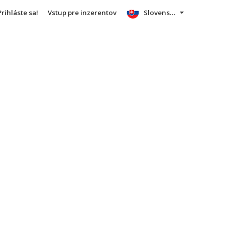
Prihláste sa!
Vstup pre inzerentov
Slovensky