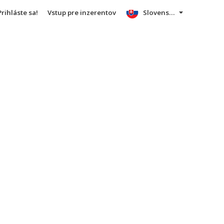
Prihláste sa!
Vstup pre inzerentov
Slovensky