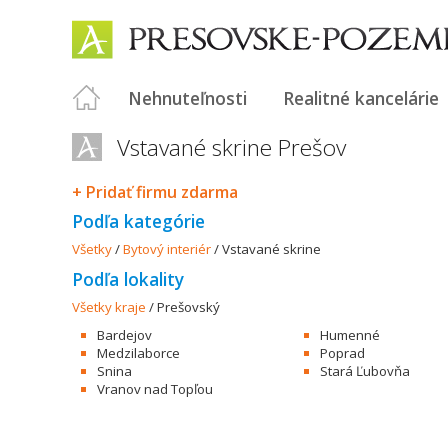
Nehnuteľnosti
Realitné kancelárie
Vstavané skrine Prešov
+ Pridať firmu zdarma
Podľa kategórie
Všetky
/
Bytový interiér
/
Vstavané skrine
Podľa lokality
Všetky kraje
/
Prešovský
Bardejov
Humenné
Medzilaborce
Poprad
Snina
Stará Ľubovňa
Vranov nad Topľou